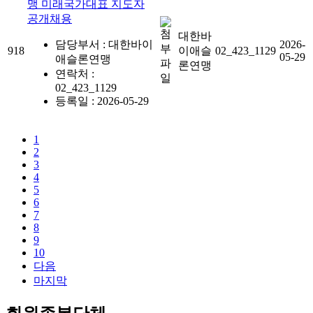
맹 미래국가대표 지도자
공개채용
대한바
담당부서 : 대한바이
2026-
918
이애슬
02_423_1129
05-29
애슬론연맹
론연맹
연락처 :
02_423_1129
등록일 : 2026-05-29
1
2
3
4
5
6
7
8
9
10
다음
마지막