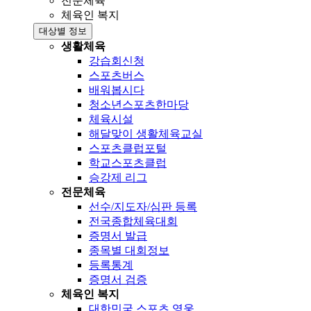
전문체육
체육인 복지
대상별 정보
생활체육
강습회신청
스포츠버스
배워봅시다
청소년스포츠한마당
체육시설
해달맞이 생활체육교실
스포츠클럽포털
학교스포츠클럽
승강제 리그
전문체육
선수/지도자/심판 등록
전국종합체육대회
증명서 발급
종목별 대회정보
등록통계
증명서 검증
체육인 복지
대한민국 스포츠 영웅