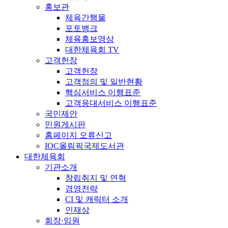
홍보관
체육간행물
포토뱅크
체육홍보영상
대한체육회 TV
고객헌장
고객헌장
고객정의 및 일반현황
핵심서비스 이행표준
고객응대서비스 이행표준
국민제안
민원게시판
홈페이지 오류신고
IOC올림픽국제도서관
대한체육회
기관소개
창립취지 및 연혁
경영전략
CI 및 캐릭터 소개
인재상
회장·임원