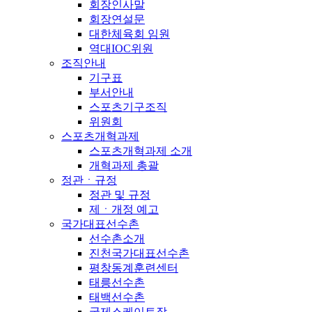
회장인사말
회장연설문
대한체육회 임원
역대IOC위원
조직안내
기구표
부서안내
스포츠기구조직
위원회
스포츠개혁과제
스포츠개혁과제 소개
개혁과제 총괄
정관ㆍ규정
정관 및 규정
제ㆍ개정 예고
국가대표선수촌
선수촌소개
진천국가대표선수촌
평창동계훈련센터
태릉선수촌
태백선수촌
국제스케이트장