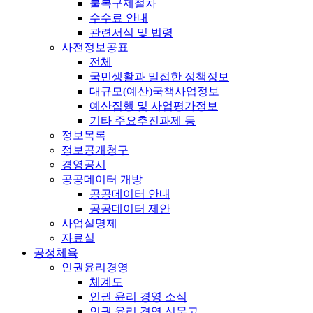
불복구제절차
수수료 안내
관련서식 및 법령
사전정보공표
전체
국민생활과 밀접한 정책정보
대규모(예산)국책사업정보
예산집행 및 사업평가정보
기타 주요추진과제 등
정보목록
정보공개청구
경영공시
공공데이터 개방
공공데이터 안내
공공데이터 제안
사업실명제
자료실
공정체육
인권윤리경영
체계도
인권 윤리 경영 소식
인권 윤리 경영 신문고