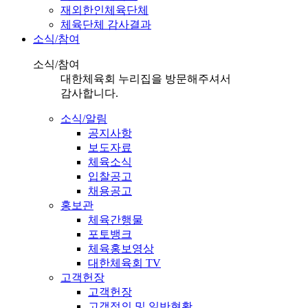
재외한인체육단체
체육단체 감사결과
소식/참여
소식/참여
대한체육회 누리집을 방문해주셔서
감사합니다.
소식/알림
공지사항
보도자료
체육소식
입찰공고
채용공고
홍보관
체육간행물
포토뱅크
체육홍보영상
대한체육회 TV
고객헌장
고객헌장
고객정의 및 일반현황