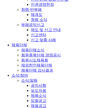
인권경영헌장
청렴·반부패
체계도
청렴 소식
부패공익신고
제도 및 신고 안내
신고센터
신고 맞춤 사례
체육단체
체육단체소식
회원종목단체 경영공시
회원시도체육회
재외한인체육단체
체육단체 감사결과
소식/참여
소식/알림
공지사항
보도자료
체육소식
입찰공고
채용공고