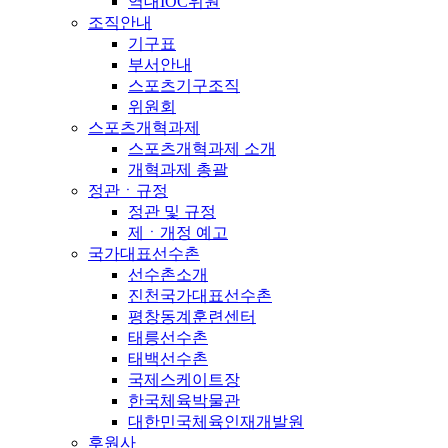
역대IOC위원
조직안내
기구표
부서안내
스포츠기구조직
위원회
스포츠개혁과제
스포츠개혁과제 소개
개혁과제 총괄
정관ㆍ규정
정관 및 규정
제ㆍ개정 예고
국가대표선수촌
선수촌소개
진천국가대표선수촌
평창동계훈련센터
태릉선수촌
태백선수촌
국제스케이트장
한국체육박물관
대한민국체육인재개발원
후원사