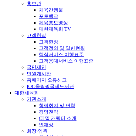
홍보관
체육간행물
포토뱅크
체육홍보영상
대한체육회 TV
고객헌장
고객헌장
고객정의 및 일반현황
핵심서비스 이행표준
고객응대서비스 이행표준
국민제안
민원게시판
홈페이지 오류신고
IOC올림픽국제도서관
대한체육회
기관소개
창립취지 및 연혁
경영전략
CI 및 캐릭터 소개
인재상
회장·임원