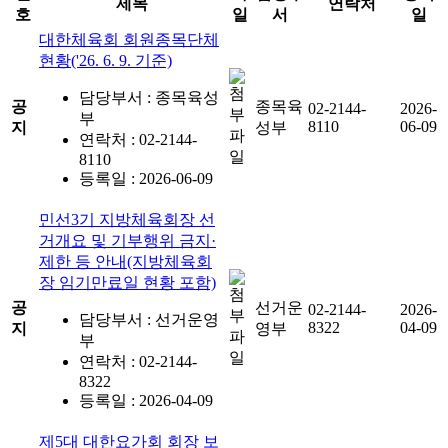
제목
연락처
호
일
서
일
대한체육회 회원종목단체
현황('26. 6. 9. 기준)
담당부서 : 종목육성
공
종목육
02-2144-
2026-
부
8110
06-09
지
성부
연락처 : 02-2144-
8110
등록일 : 2026-06-09
민선3기 지방체육회장 선
거개요 및 기부행위 금지·
제한 등 안내(지방체육회
장 임기만료일 현황 포함)
공
선거운
02-2144-
2026-
담당부서 : 선거운영
8322
04-09
지
영부
부
연락처 : 02-2144-
8322
등록일 : 2026-04-09
제5대 대한요가회 회장 보