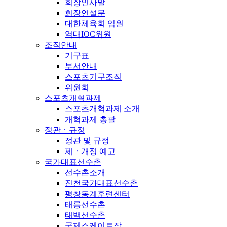
회장인사말
회장연설문
대한체육회 임원
역대IOC위원
조직안내
기구표
부서안내
스포츠기구조직
위원회
스포츠개혁과제
스포츠개혁과제 소개
개혁과제 총괄
정관ㆍ규정
정관 및 규정
제ㆍ개정 예고
국가대표선수촌
선수촌소개
진천국가대표선수촌
평창동계훈련센터
태릉선수촌
태백선수촌
국제스케이트장