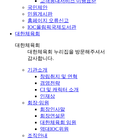
고객응대서비스 이행표준
국민제안
민원게시판
홈페이지 오류신고
IOC올림픽국제도서관
대한체육회
대한체육회
대한체육회 누리집을 방문해주셔서
감사합니다.
기관소개
창립취지 및 연혁
경영전략
CI 및 캐릭터 소개
인재상
회장·임원
회장인사말
회장연설문
대한체육회 임원
역대IOC위원
조직안내