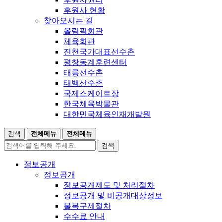
후원사 현황
찾아오시는 길
올림픽회관
체육회관
진천국가대표선수촌
평창동계훈련센터
태릉선수촌
태백선수촌
국제스케이트장
한국체육박물관
대한민국체육인재개발원
검색
전체메뉴
전체메뉴
검색
정보공개
정보공개
정보공개제도 및 처리절차
정보공개 및 비공개대상정보
불복구제절차
수수료 안내