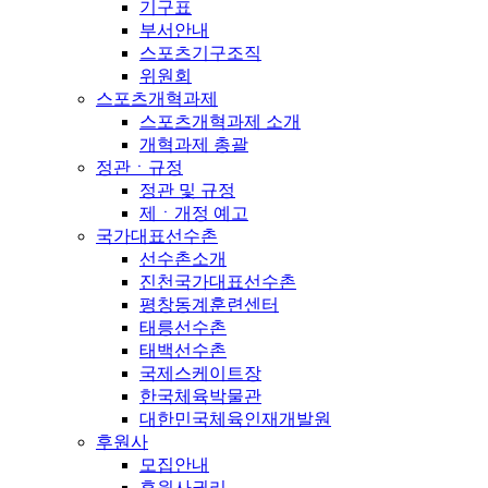
기구표
부서안내
스포츠기구조직
위원회
스포츠개혁과제
스포츠개혁과제 소개
개혁과제 총괄
정관ㆍ규정
정관 및 규정
제ㆍ개정 예고
국가대표선수촌
선수촌소개
진천국가대표선수촌
평창동계훈련센터
태릉선수촌
태백선수촌
국제스케이트장
한국체육박물관
대한민국체육인재개발원
후원사
모집안내
후원사권리